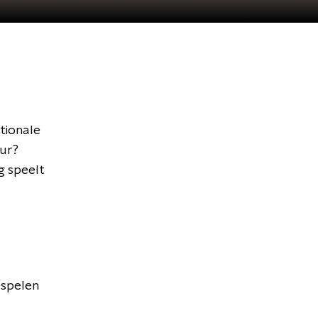
tionale
uur?
g speelt
espelen