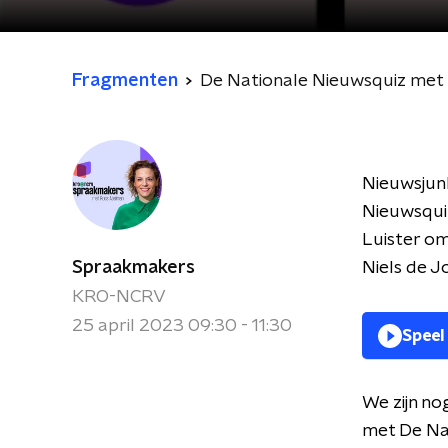
Fragmenten
De Nationale Nieuwsquiz met 
Nieuwsjun
Nieuwsquiz
Luister om
Spraakmakers
Niels de J
KRO-NCRV
25 april 2023 09:30 - 11:30
Speel
We zijn no
met De Nat