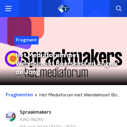
Fragment
Het Mediaforum met
Wendelmoet Boersema en Angela
de Jong
Fragmenten
Het Mediaforum met Wendelmoet Boersema en Angela de Jong
Spraakmakers
KRO-NCRV