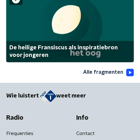
De heilige Fransiscus als inspiratiebron
voor jongeren
Alle fragmenten
Wie luistert
weet meer
Radio
Info
Frequenties
Contact