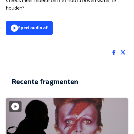
steeds meer moeite om het hoofd boven water te
houden?
Speel audio af
Recente fragmenten