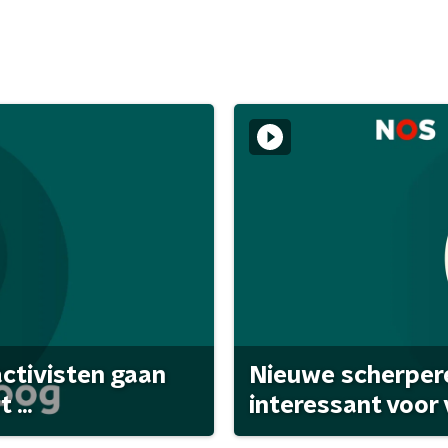
activisten gaan
Nieuwe scherpere
...
interessant voor