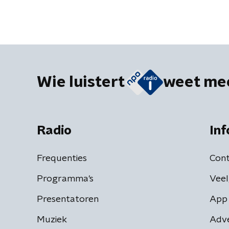
Wie luistert
weet me
Radio
Inf
Frequenties
Cont
Programma's
Veel
Presentatoren
App 
Muziek
Adv