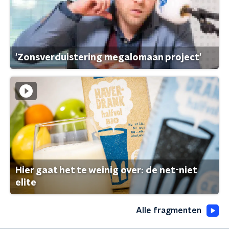
'Zonsverduistering megalomaan project'
Hier gaat het te weinig over: de net-niet
elite
Alle fragmenten