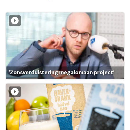
'Zonsverduistering megalomaan project'