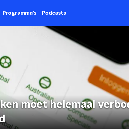
Programma's
Podcasts
okken moet helemaal verb
d