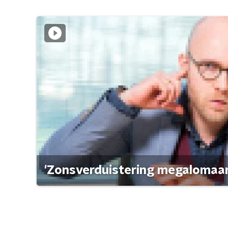
'Zonsverduistering megalomaan