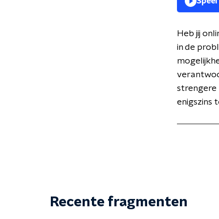
Speel
Heb jij on
in de prob
mogelijkhe
verantwoor
strengere
enigszins
Recente fragmenten