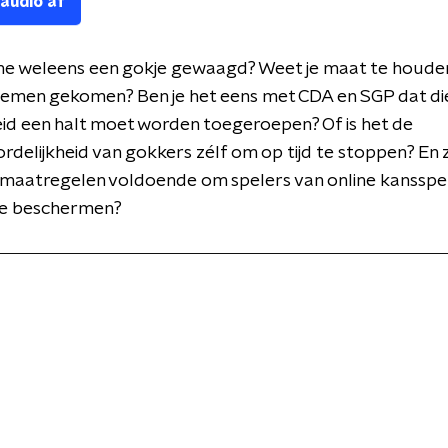
 audio af
line weleens een gokje gewaagd? Weet je maat te houden
lemen gekomen? Ben je het eens met CDA en SGP dat di
id een halt moet worden toegeroepen? Of is het de
delijkheid van gokkers zélf om op tijd te stoppen? En z
 maatregelen voldoende om spelers van online kansspe
 te beschermen?