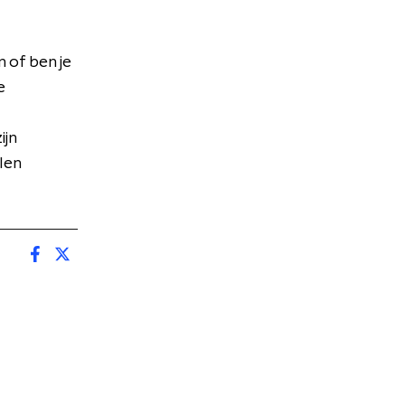
 of ben je
e
ijn
len