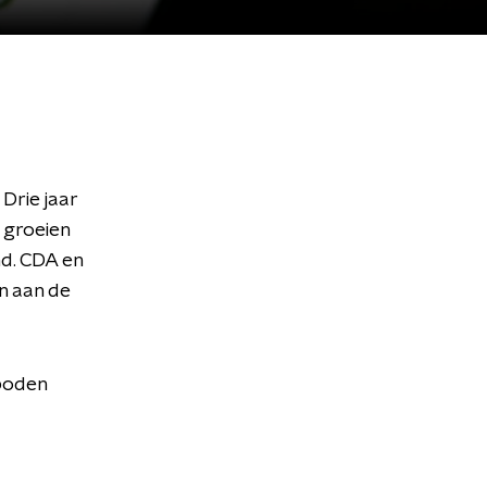
Drie jaar
 groeien
d. CDA en
en aan de
boden