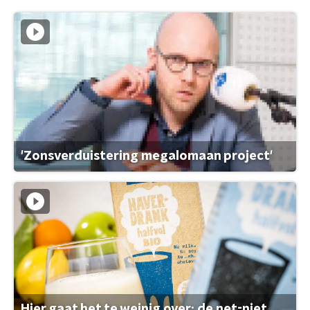
'Zonsverduistering megalomaan project'
Hier gaat het te weinig over: de net-niet