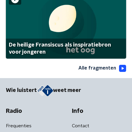
De heilige Fransiscus als inspiratiebron
voor jongeren
Alle fragmenten
Wie luistert
weet meer
Radio
Info
Frequenties
Contact