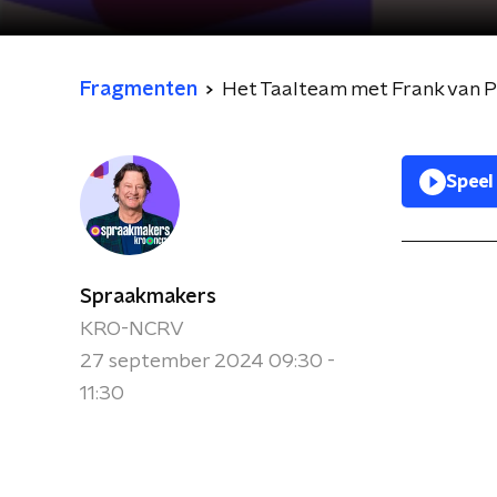
Fragmenten
Het Taalteam met Frank van 
Speel
Spraakmakers
KRO-NCRV
27 september 2024 09:30 -
11:30