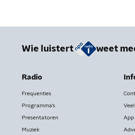
Wie luistert
weet me
Radio
Inf
Frequenties
Cont
Programma's
Veel
Presentatoren
App 
Muziek
Adv