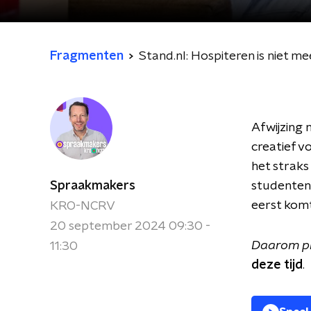
Fragmenten
Stand.nl: Hospiteren is niet me
Afwijzing 
creatief v
het straks 
Spraakmakers
studenten 
eerst komt
KRO-NCRV
20 september 2024 09:30 -
Daarom pra
11:30
deze tijd
.