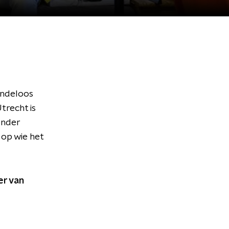
indeloos
trecht is
 onder
op wie het
er van