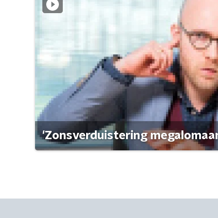
'Zonsverduistering megalomaan