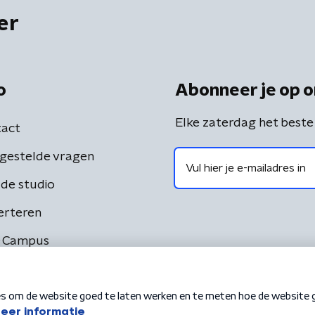
er
o
Abonneer je op o
Elke zaterdag het beste
act
gestelde vragen
de studio
erteren
 Campus