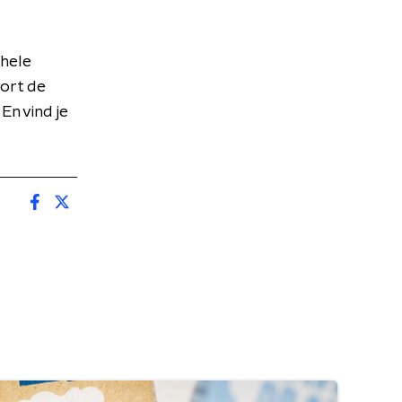
 hele
oort de
En vind je