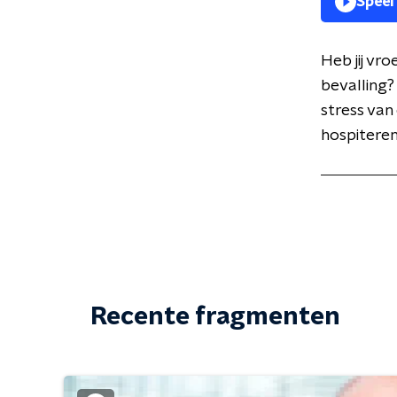
Speel
Heb jij vr
bevalling?
stress van
hospiteren
Recente fragmenten