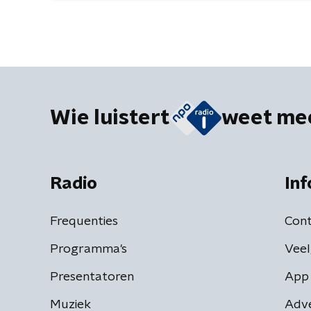
Wie luistert
weet me
Radio
Inf
Frequenties
Cont
Programma's
Veel
Presentatoren
App 
Muziek
Adv