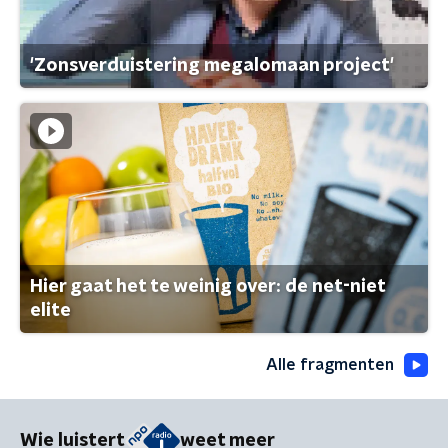
'Zonsverduistering megalomaan project'
Hier gaat het te weinig over: de net-niet
elite
Alle fragmenten
Wie luistert
weet meer