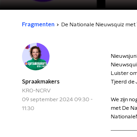
Fragmenten
De Nationale Nieuwsquiz met 
Nieuwsjun
Nieuwsquiz
Luister om
Spraakmakers
Tjeerd de 
KRO-NCRV
09 september 2024 09:30 -
We zijn no
met De Nat
11:30
NationaleN