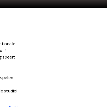
ationale
uur?
g speelt
espelen
de studio!