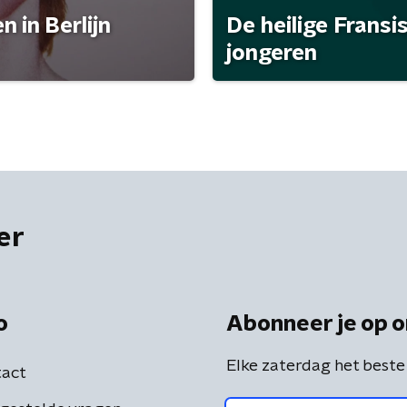
 in Berlijn
De heilige Fransi
jongeren
er
o
Abonneer je op o
Elke zaterdag het beste
act