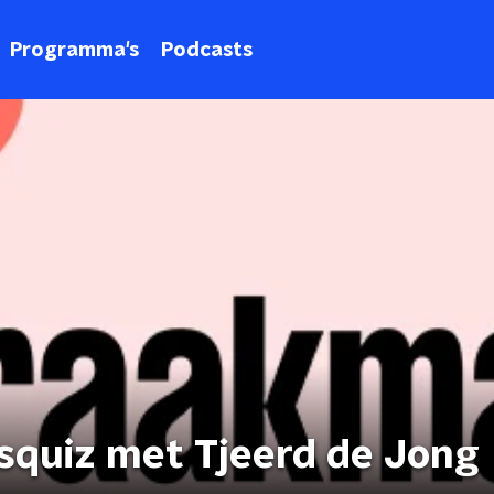
Programma's
Podcasts
squiz met Tjeerd de Jong