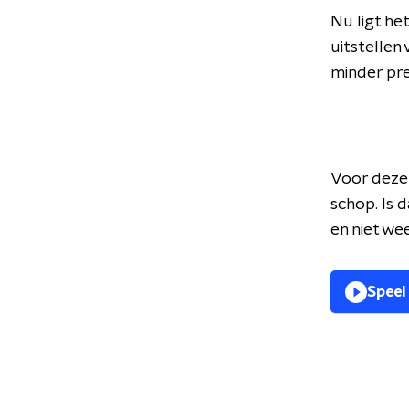
Nu ligt he
uitstellen
minder
pr
Voor deze 
schop. Is 
en niet we
Speel