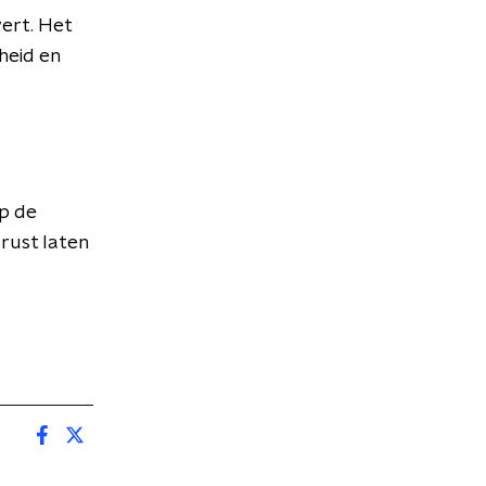
ver
t
. Het
heid
en
op de
rust laten