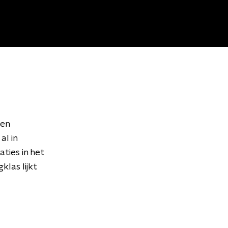
een
al in
ties in het
las lijkt