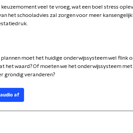
t keuzemoment veel te vroeg, wat
een
boel stress ople
 van het schooladvies z
al zorgen
voor meer kansengelijk
estatiedruk.
plannen moet het huidige onderwijssysteem wel flink 
dat het waard? Of moeten we het onderwijssysteem met 
er grondig veranderen?
 audio af