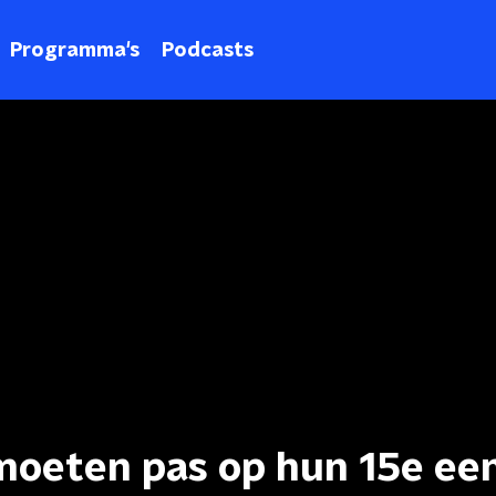
Programma's
Podcasts
 moeten pas op hun 15e ee