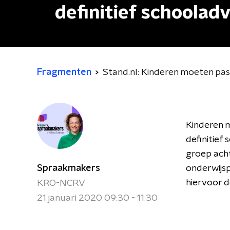
definitief schooladv
Fragmenten
Stand.nl: Kinderen moeten pas 
Kinderen m
definitief 
groep acht
Spraakmakers
onderwijs
hiervoor d
KRO-NCRV
21 januari 2020 09:30 - 11:30