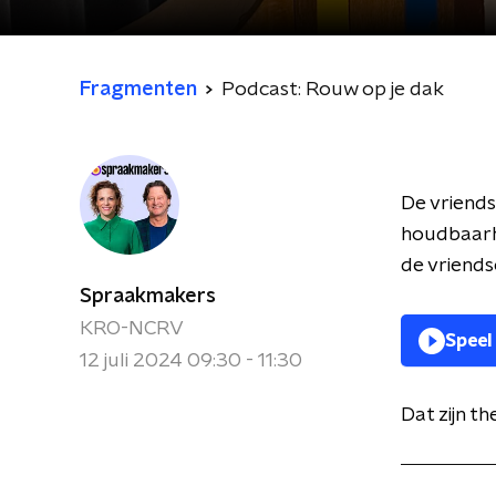
Fragmenten
Podcast: Rouw op je dak
De vriends
houdbaarhe
de vriends
Spraakmakers
KRO-NCRV
Speel
12 juli 2024 09:30 - 11:30
Dat zijn t