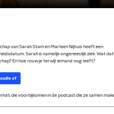
chap van Sarah Stam en Marleen Nijhuis heeft een
idsdatum. Sarah is namelijk ongeneeslijk ziek. Wat da
chap? En hoe rouw je terwijl iemand nog leeft?
 audio af
hema's die voorbijkomen in de podcast die ze samen mak