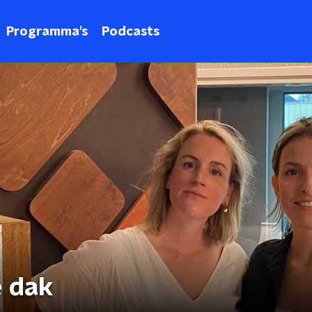
Programma's
Podcasts
e dak