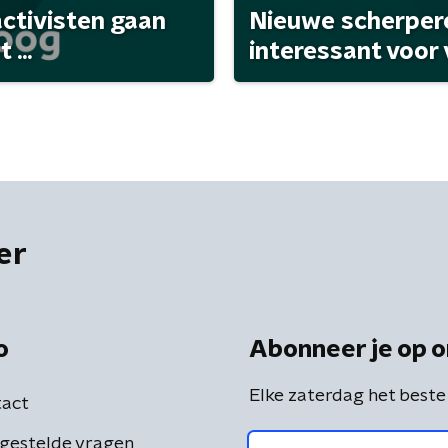
activisten gaan
Nieuwe scherpere
...
interessant voor
er
o
Abonneer je op o
Elke zaterdag het beste
act
gestelde vragen