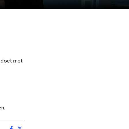
t doet met
en.