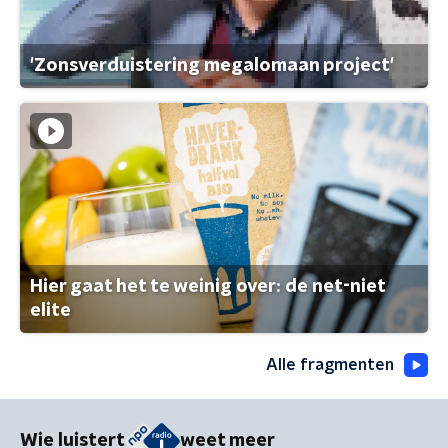
'Zonsverduistering megalomaan project'
Hier gaat het te weinig over: de net-niet
elite
Alle fragmenten
Wie luistert
weet meer