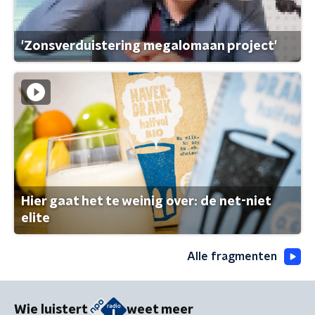
'Zonsverduistering megalomaan project'
Hier gaat het te weinig over: de net-niet
elite
Alle fragmenten
Wie luistert
weet meer