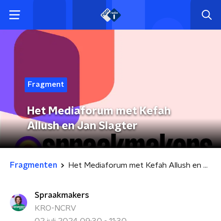
Fragment
Het Mediaforum met Kefah
Allush en Jan Slagter
Fragmenten
Het Mediaforum met Kefah Allush en Jan Slagter
Spraakmakers
KRO-NCRV