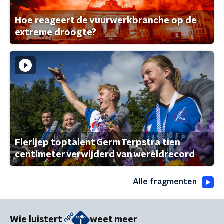
Hoe reageert de vuurwerkbranche op de
extreme droogte?
Fierljep toptalent Germ Terpstra tien
centimeter verwijderd van wereldrecord
Alle fragmenten
Wie luistert
weet meer