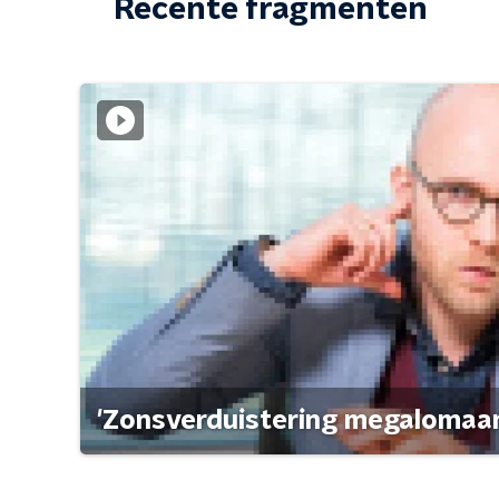
Recente fragmenten
'Zonsverduistering megalomaan