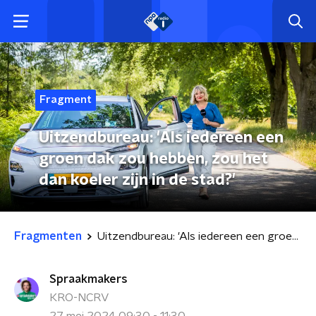
Fragment
Uitzendbureau: 'Als iedereen een
groen dak zou hebben, zou het
dan koeler zijn in de stad?'
Fragmenten
Uitzendbureau: 'Als iedereen een groen dak zou hebben, zou het dan koeler zijn in de stad?'
Spraakmakers
KRO-NCRV