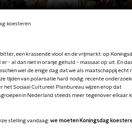
ag koesteren
bitter, een krassende viool en de vrijmarkt: op Konings
er - al dan niet in oranje gehuld - massaal op uit. En da
isschien wel de enige dag dat we als maatschappij echt
deze tijden van polarisatie hard nodig: recente onderzoe
 het Sociaal Cultureel Planbureau wijzen erop dat
sgroepen in Nederland steeds meer tegenover elkaar 
ze stelling vandaag:
we moeten Koningsdag koester