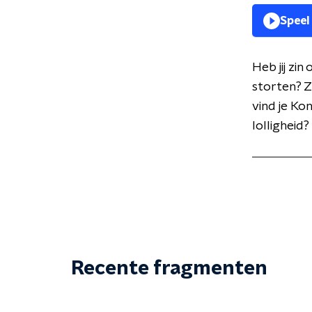
Speel
Heb jij zi
storten? Z
vind je Ko
lolligheid?
Recente fragmenten