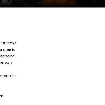
dag trekt
armee is
mengen
.
ken van
komen te
en