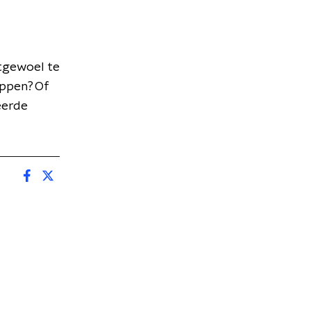
stgewoel te
appen? Of
eerde