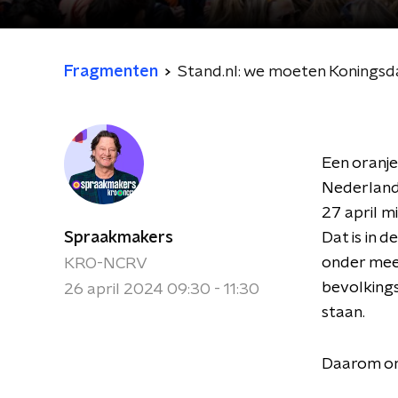
Fragmenten
Stand.nl: we moeten Koningsd
Een oranje
Nederland 
27 april m
Spraakmakers
Dat is in 
onder meer
KRO-NCRV
bevolking
26 april 2024 09:30 - 11:30
staan.
Daarom on