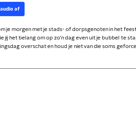
 audio af
n om je morgen met je stads- of dorpsgenoten in het fee
ie jij het belang om op zo'n dag even uit je bubbel te st
ningsdag overschat en houd je niet van die soms geforc