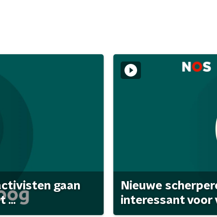
activisten gaan
Nieuwe scherpere
...
interessant voor