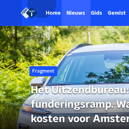
Home
Nieuws
Gids
Gemist
Fragment
Het Uitzendbureau: 
funderingsramp. Wa
kosten voor Amste