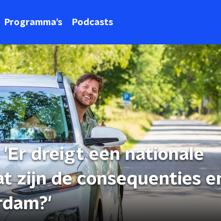
Programma's
Podcasts
'Er dreigt een nationale
t zijn de consequenties e
rdam?'