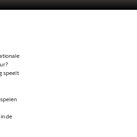
ationale
uur?
g speelt
espelen
 in de