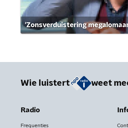
'Zonsverduistering megalomaan
Wie luistert
weet me
Radio
Inf
Frequenties
Cont