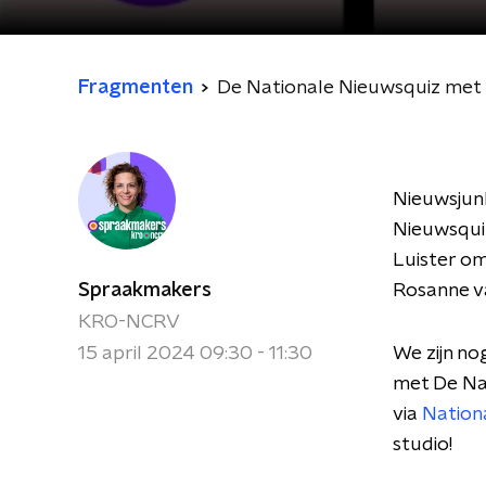
Fragmenten
De Nationale Nieuwsquiz met
Nieuwsjun
Nieuwsquiz
Luister om
Spraakmakers
Rosanne v
KRO-NCRV
15 april 2024 09:30 - 11:30
We zijn no
met De Nat
via
Nation
studio!