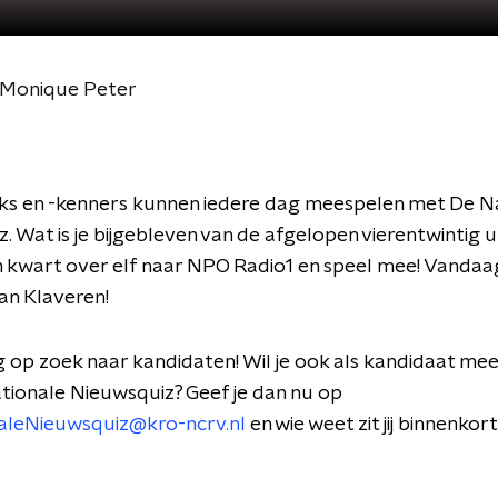
 Monique Peter
ks en -kenners kunnen iedere dag meespelen met De N
. Wat is je bijgebleven van de afgelopen vierentwintig 
 kwart over elf naar NPO Radio1 en speel mee! Vandaa
an Klaveren!
g op zoek naar kandidaten! Wil je ook als kandidaat me
ionale Nieuwsquiz? Geef je dan nu op
aleNieuwsquiz@kro-ncrv.nl
en wie weet zit jij binnenkort