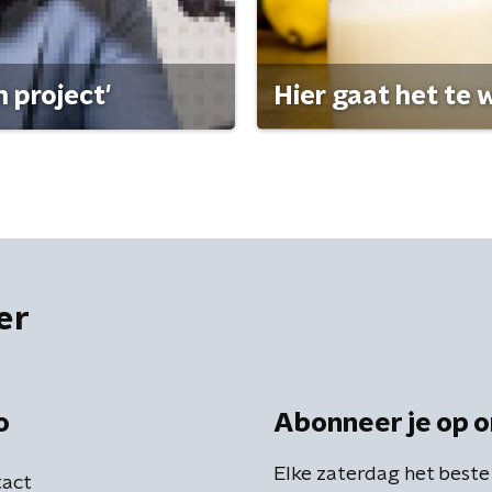
 project'
Hier gaat het te w
er
o
Abonneer je op o
Elke zaterdag het beste
act