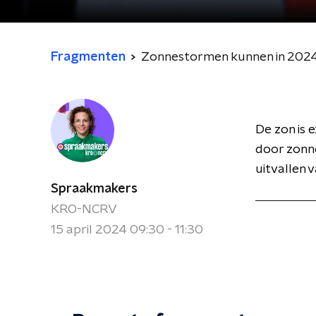
Fragmenten
Zonnestormen kunnen in 2024
De zon is 
door zonn
uitvallen 
Spraakmakers
KRO-NCRV
15 april 2024 09:30 - 11:30