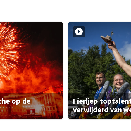
che op de
Fierljep toptalen
verwijderd van w