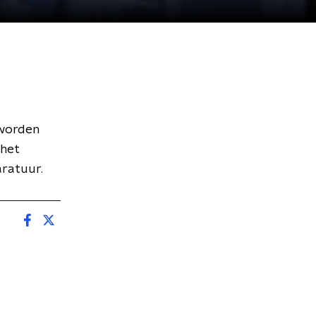
 worden
 het
aratuur.