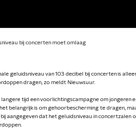
dsniveau bij concerten moet omlaag
le geluidsniveau van 103 decibel bij concerten is alleen 
ordoppen dragen
, zo meldt
Nieuwsuur
.
l
langere tijd een voorlichtingscampagne om
jongeren e
 het belangrijk is om gehoorbescherming te dragen, maa
 bij aangegeven dat het geluidsniveau
in concertzalen
o
ordoppen
.