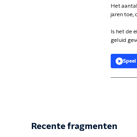
Het aan
t
a
jaren toe,
o
Is het
de e
geluid ge
Speel
Recente fragmenten