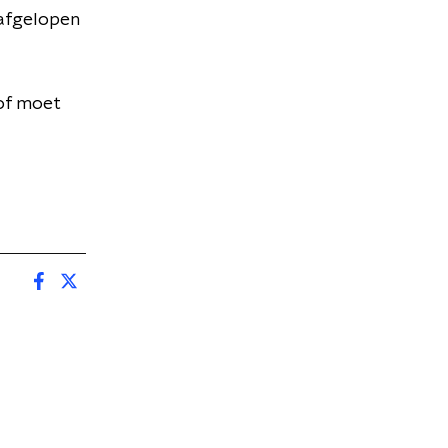
afgelopen
of moet