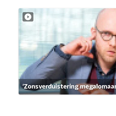
'Zonsverduistering megalomaan