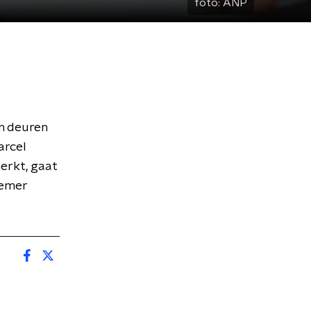
foto:
ANP
n deuren
arcel
erkt, gaat
nemer