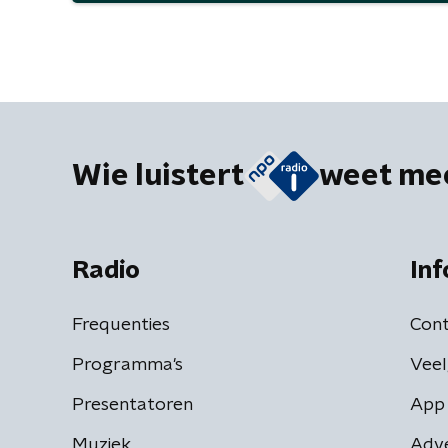
Wie luistert
weet me
Radio
Inf
Frequenties
Cont
Programma's
Veel
Presentatoren
App 
Muziek
Adv