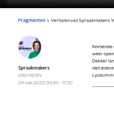
Fragmenten
Verhalen van Spraakmakers: W
Komende d
weer opene
Dekker lan
Spraakmakers
niet ieder
Lyceum in 
KRO-NCRV
29 mei 2020 09:30 - 11:30