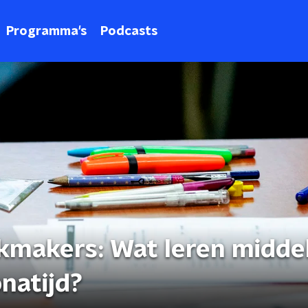
Programma's
Podcasts
kmakers: Wat leren midde
natijd?