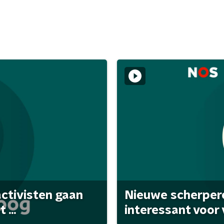
activisten gaan
Nieuwe scherpere
...
interessant voor