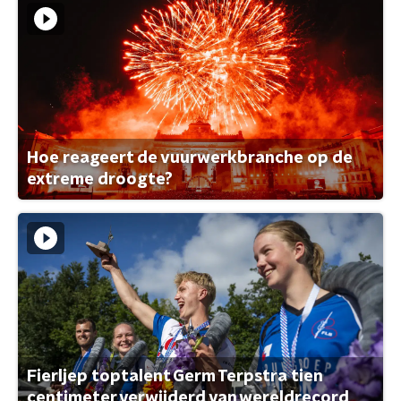
Hoe reageert de vuurwerkbranche op de
extreme droogte?
Fierljep toptalent Germ Terpstra tien
centimeter verwijderd van wereldrecord