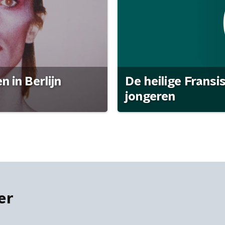
 in Berlijn
De heilige Fransi
jongeren
er