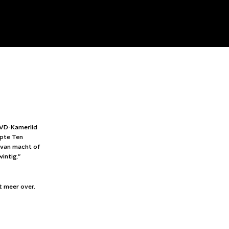
 VVD-Kamerlid
apte Ten
n van macht of
intig.”
et meer over.