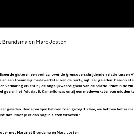
t Brandsma en Marc Josten
liceerde gisteren een verhaal over de ‘grensoverschrijdende’ relatie tussen
 en een toenmalig medewerkster van de partij, vijf jaar geleden. Daarop st
en verklaring erkent hij de ongelijkwaardigheid van de relatie. “Niet in de zi
l gezien het feit dat ik Kamerlid was en zij een medewerkster van midden tw
jf jaar geleden. Beide partijen hebben toen gezegd: klaar, we hebben het er ni
wist dat. Moet je er dan nog in zitten wroeten?
rover met Margriet Brandsma en Marc Josten.