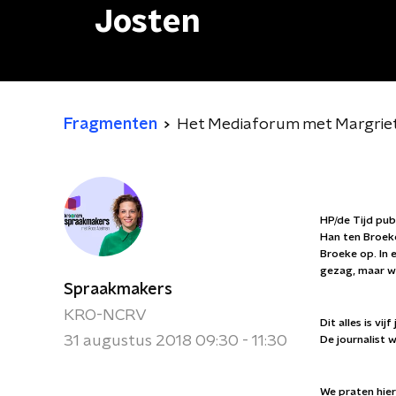
Josten
Fragmenten
Het Mediaforum met Margrie
HP/de Tijd pub
Han ten Broeke
Broeke op. In e
gezag, maar we
Spraakmakers
KRO-NCRV
Dit alles is vi
31 augustus 2018 09:30 - 11:30
De journalist 
We praten hie