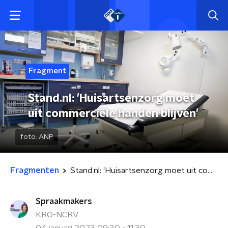
Fragment
Stand.nl: 'Huisartsenzorg moet
uit commerciële handen blijven'
foto:
ANP
Fragmenten
Stand.nl: 'Huisartsenzorg moet uit commerciële handen blijven'
Spraakmakers
KRO-NCRV