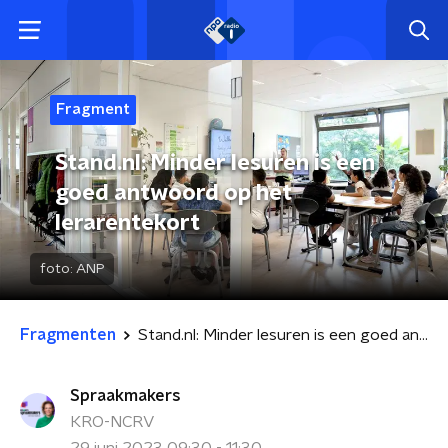
Fragment
Stand.nl: Minder lesuren is een
goed antwoord op het
lerarentekort
foto:
ANP
Fragmenten
Stand.nl: Minder lesuren is een goed antwoord op het lerarentekort
Spraakmakers
KRO-NCRV