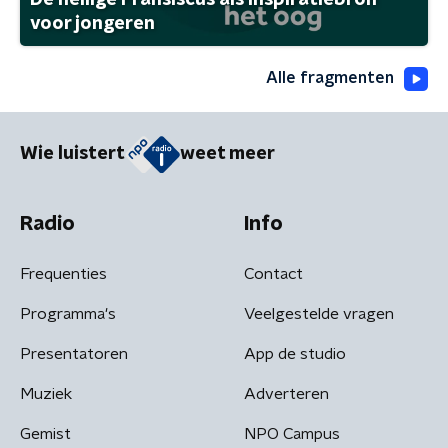
De heilige Fransiscus als inspiratiebron
voor jongeren
Alle fragmenten
Wie luistert
weet meer
Radio
Info
Frequenties
Contact
Programma's
Veelgestelde vragen
Presentatoren
App de studio
Muziek
Adverteren
Gemist
NPO Campus