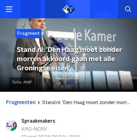
Fragment
Stand.nl: 'Den Haag moet zonder
morren akkoord gaan met alle
Groningse eisen'
foto:
ANP
Fragmenten
Stand.nl: 'Den Haag moet zonder morren akkoord gaan met alle Groningse eisen'
Spraakmakers
KRO-NCRV