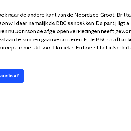
ook naar de andere kant van de Noordzee: Groot-Britta
on wil daar namelijk de BBC aanpakken. De partij ligt al 
en nu Johnson de afgelopen verkiezingen heeft gewonne
 wataan te kunnen gaan veranderen. Is de BBC onafhanke
omroep ommet dit soort kritiek?
En hoe zit het inNeder
 audio af