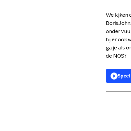
We kijken 
BorisJohns
onder vuur
hij er ook
ga je als 
de NOS?
Speel