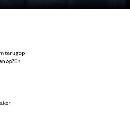
rum terugop
len op?En
maker