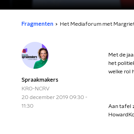
Fragmenten
Het Mediaforum met Margrie
Met de jaa
het politi
welke rol 
Spraakmakers
KRO-NCRV
20 december 2019 09:30 -
11:30
Aan tafel
HowardKo