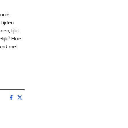
nnië.
tijden
n, lijkt
lijk? Hoe
land met