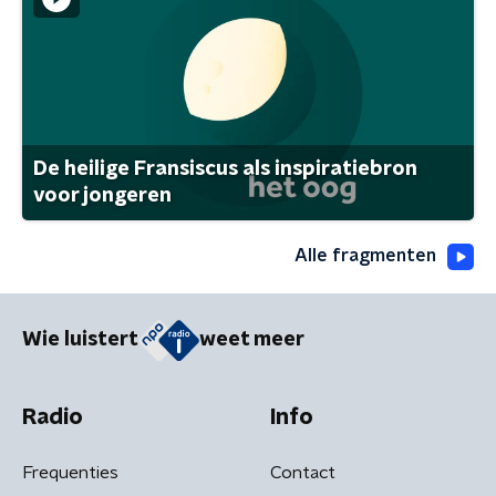
De heilige Fransiscus als inspiratiebron
voor jongeren
Alle fragmenten
Wie luistert
weet meer
Radio
Info
Frequenties
Contact