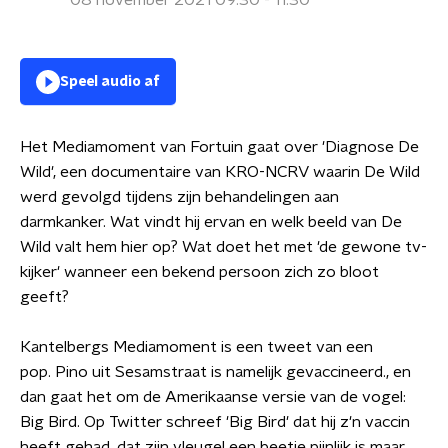
08 november 2021 09:30 - 11:30
Speel audio af
Het Mediamoment van Fortuin gaat over 'Diagnose De
Wild', een documentaire van KRO-NCRV waarin De Wild
werd gevolgd tijdens zijn behandelingen aan
darmkanker. Wat vindt hij ervan en welk beeld van De
Wild valt hem hier op? Wat doet het met 'de gewone tv-
kijker' wanneer een bekend persoon zich zo bloot
geeft?
Kantelbergs Mediamoment is een tweet van een
pop. Pino uit Sesamstraat is namelijk gevaccineerd., en
dan gaat het om de Amerikaanse versie van de vogel:
Big Bird. Op Twitter schreef 'Big Bird' dat hij z'n vaccin
heeft gehad, dat zijn vleugel een beetje pijnlijk is maar