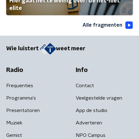
Hier gaat het te weinig over: de net-niet
elite
Alle fragmenten
Wie luistert
weet meer
Radio
Info
Frequenties
Contact
Programma's
Veelgestelde vragen
Presentatoren
App de studio
Muziek
Adverteren
Gemist
NPO Campus