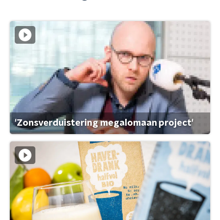
'Zonsverduistering megalomaan project'