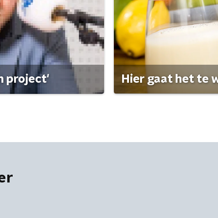
 project'
Hier gaat het te w
er