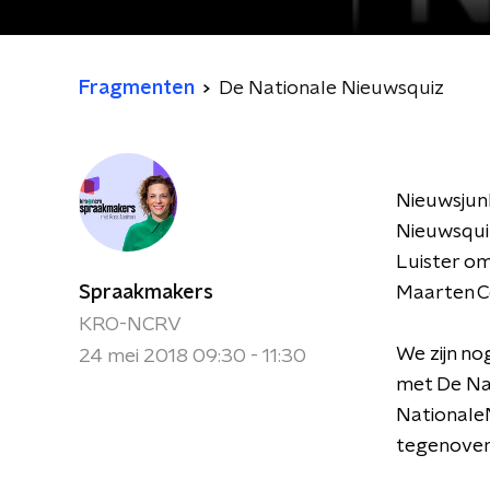
Fragmenten
De Nationale Nieuwsquiz
Nieuwsjun
Nieuwsquiz
Luister om
Spraakmakers
Maarten C
KRO-NCRV
We zijn no
24 mei 2018 09:30 - 11:30
met De Nat
NationaleN
tegenover 