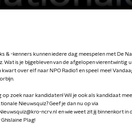
ks & -kenners kunnen iedere dag meespelen met De Na
. Wat is je bijgebleven van de afgelopen vierentwintig 
 kwart over elf naar NPO Radio1 en speel mee! Vandaa
orbijn.
g op zoek naar kandidaten! Wil je ook als kandidaat me
ionale Nieuwsquiz? Geef je dan nu op via
ieuwsquiz@kro-ncrv.nl en wie weet zit jij binnenkort in 
Ghislaine Plag!