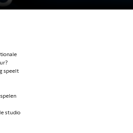
tionale
uur?
g speelt
espelen
de studio