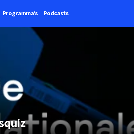
Programma's
Podcasts
squiz