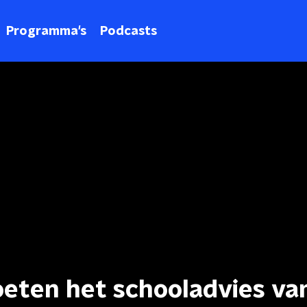
Programma's
Podcasts
oeten het schooladvies va