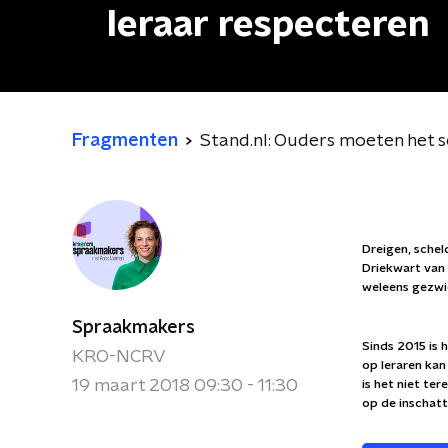
leraar respecteren
Fragmenten
Stand.nl: Ouders moeten het s
Dreigen, schel
Driekwart van 
weleens gezwi
Spraakmakers
Sinds 2015 is 
KRO-NCRV
op leraren ka
19 maart 2018 09:30 - 11:30
is het niet te
op de inschat