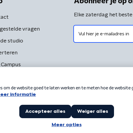
o
Abonneer je op o
Elke zaterdag het beste
act
gestelde vragen
de studio
erteren
 Campus