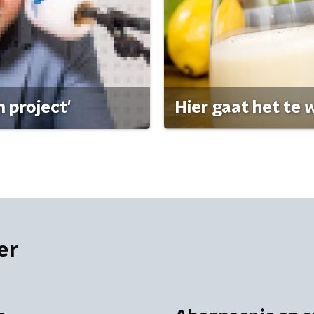
 project'
Hier gaat het te w
er