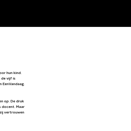
oor hun kind.
de vijf is
en EenVandaag.
en op. De druk
s docent. Maar
zij vertrouwen