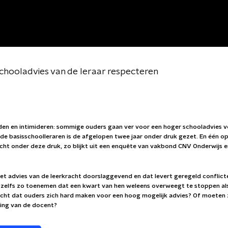
chooladvies van de leraar respecteren
den en intimideren: sommige ouders gaan ver voor een hoger schooladvies v
de basisschoolleraren is de afgelopen twee jaar onder druk gezet. En één op 
cht onder deze druk, zo blijkt uit een enquête van vakbond CNV Onderwijs 
het advies van de leerkracht doorslaggevend en dat levert geregeld conflict
n zelfs zo toenemen dat een kwart van hen weleens overweegt te stoppen al
recht dat ouders zich hard maken voor een hoog mogelijk advies? Of moeten 
ting van de docent?