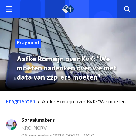
Fragment
Aafke Romeijn over KvK: "We
moeten nadenken over we met
data van zzp-ers moeten"
Fragmenten
Aafke Romeijn over KvK: "We moeten nadenken over we met data van zzp-ers moeten"
Spraakmakers
KRO-NCRV