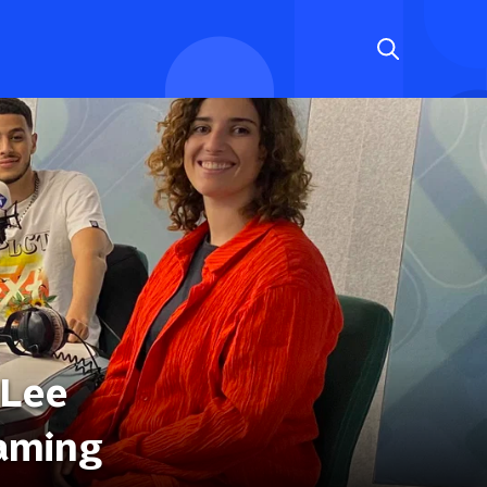
 Lee
haming