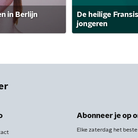
 in Berlijn
De heilige Fransi
jongeren
er
o
Abonneer je op o
Elke zaterdag het beste
act