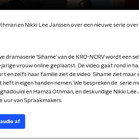
hman en Nikki Lee Janssen over een nieuwe serie over
uwe dramaserie 'Sihame' van de KRO-NCRV wordt een se
-jarige vrouw online geplaatst. De video gaat rond in ha
urt en zelfs haar familie ziet de video. Sihame ziet maar
t heft in eigen handen nemen. We bespreken de serie m
ghadouini en Hamza Othman, en deskundige Nikki Lee J
e uur van Spraakmakers.
 audio af