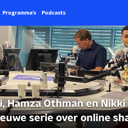
Programma's
Podcasts
, Hamza Othman en Nikki
ieuwe serie over online s