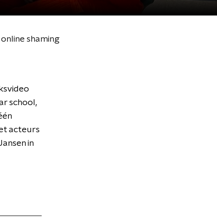
 online shaming
ksvideo
ar school,
 één
et acteurs
ansen in