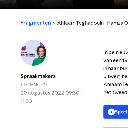
Fragmenten
Ahlaam Teghadouini, Hamza Ot
In de nie
van een 18
in haar bu
Spraakmakers
uitweg: he
Ahlaam Te
KRO-NCRV
het tweed
29 augustus 2022 09:30 -
11:30
Speel