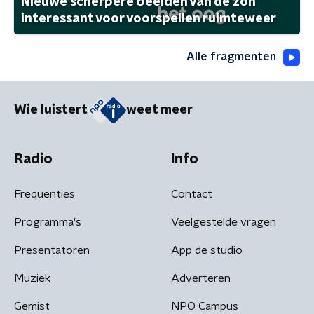
Nieuwe scherpere beelden van de zon
interessant voor voorspellen ruimteweer
Alle fragmenten
Wie luistert
weet meer
Radio
Info
Frequenties
Contact
Programma's
Veelgestelde vragen
Presentatoren
App de studio
Muziek
Adverteren
Gemist
NPO Campus