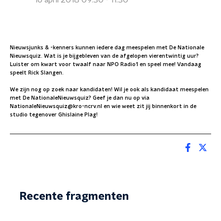
16 april 2018 09:30 - 11:30
Nieuwsjunks & -kenners kunnen iedere dag meespelen met De Nationale
Nieuwsquiz. Wat is je bijgebleven van de afgelopen vierentwintig uur?
Luister om kwart voor twaalf naar NPO Radio1 en speel mee! Vandaag
speelt Rick Slangen.
We zijn nog op zoek naar kandidaten! Wil je ook als kandidaat meespelen
met De NationaleNieuwsquiz? Geef je dan nu op via
NationaleNieuwsquiz@kro-ncrv.nl en wie weet zit jij binnenkort in de
studio tegenover Ghislaine Plag!
Recente fragmenten