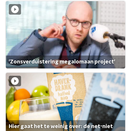
'Zonsverduistering megalomaan project'
Hier gaat het te weinig over: de net-niet