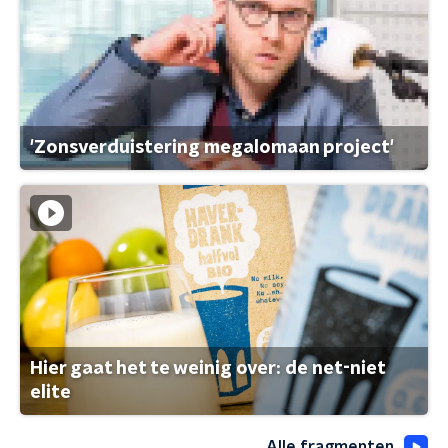
'Zonsverduistering megalomaan project'
Hier gaat het te weinig over: de net-niet
elite
Alle fragmenten