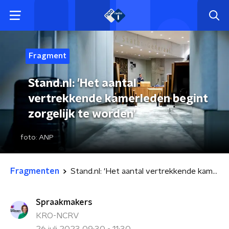
Fragment
Stand.nl: 'Het aantal
vertrekkende kamerleden begint
zorgelijk te worden'
foto:
ANP
Fragmenten
Stand.nl: 'Het aantal vertrekkende kamerleden begint zorgelijk te worden'
Spraakmakers
KRO-NCRV