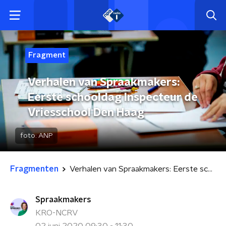
Fragment
Verhalen van Spraakmakers:
Eerste schooldag Inspecteur de
Vriesschool Den Haag
foto:
ANP
Fragmenten
Verhalen van Spraakmakers: Eerste schooldag Inspecteur de Vriesschool Den Haag
Spraakmakers
KRO-NCRV