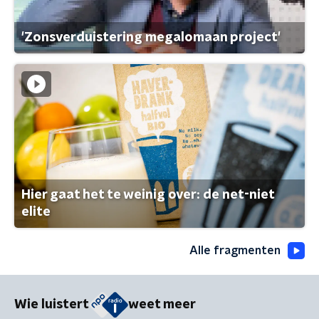
'Zonsverduistering megalomaan project'
Hier gaat het te weinig over: de net-niet
elite
Alle fragmenten
Wie luistert
weet meer