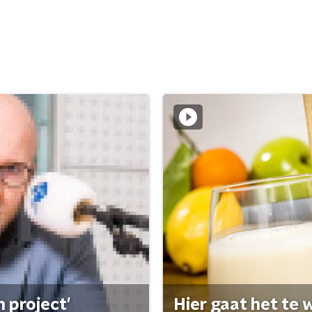
 project'
Hier gaat het te w