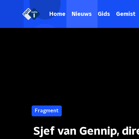
Home
Nieuws
Gids
Gemist
Fragment
Sjef van Gennip, di