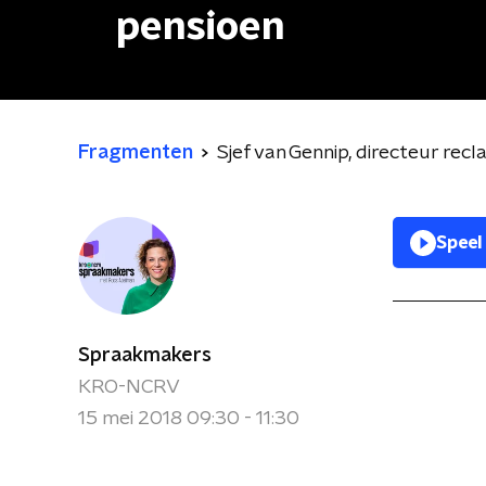
pensioen
Fragmenten
Sjef van Gennip, directeur rec
Speel
Spraakmakers
KRO-NCRV
15 mei 2018 09:30 - 11:30