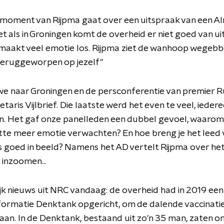
moment van Rijpma gaat over een uitspraak van een A
et als in Groningen komt de overheid er niet goed van ui
maakt veel emotie los. Rijpma ziet de wanhoop wegebb
teruggeworpen op jezelf"
e naar Groningen en de persconferentie van premier R
taris Vijlbrief. Die laatste werd het even te veel, ieder
en. Het gaf onze panelleden een dubbel gevoel, waaro
te meer emotie verwachten? En hoe breng je het leed 
 goed in beeld? Namens het AD vertelt Rijpma over he
 inzoomen...
k nieuws uit NRC vandaag: de overheid had in 2019 een
nformatie Denktank opgericht, om de dalende vaccinat
aan. In de Denktank, bestaand uit zo'n 35 man, zaten o