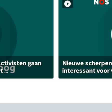
activisten gaan
Nieuwe scherpere
...
interessant voor