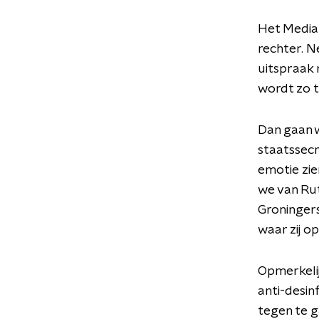
Het Media
rechter. N
uitspraak 
wordt zo 
Dan gaan w
staatssecre
emotie zi
we van Rut
Groningers
waar zij op
Opmerkelij
anti-desi
tegen te g