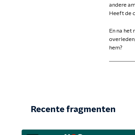
andere am
Heeft de o
En na het 
overleden,
hem?
Recente fragmenten