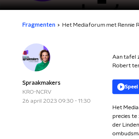
Fragmenten
Het Mediaforum met Rennie Ri
Aan tafel 
Robert ten
Spraakmakers
Speel
KRO-NCRV
26 april 2023 09:30 - 11:30
Het Media
precies te
der Linden
ombudsma