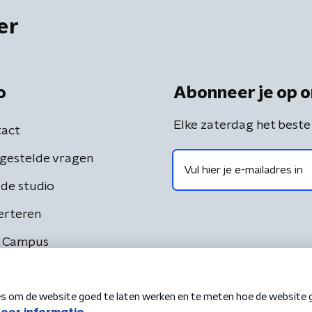
er
o
Abonneer je op o
Elke zaterdag het beste
act
gestelde vragen
de studio
erteren
 Campus