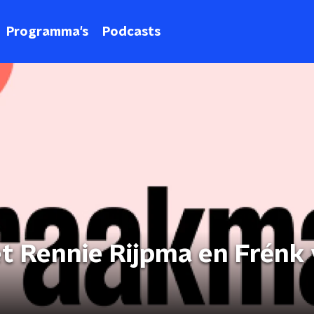
Programma's
Podcasts
 Rennie Rijpma en Frénk