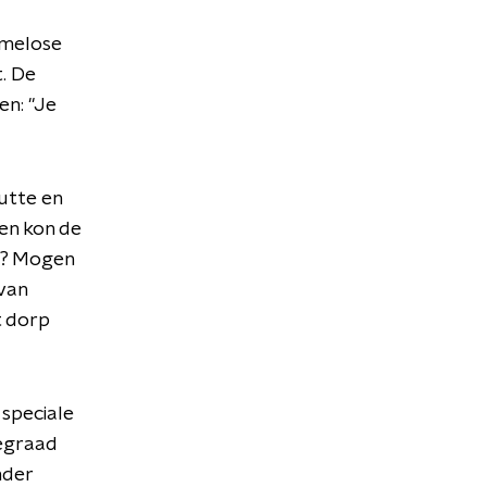
lmelose
t. De
en: "Je
utte en
een kon de
m? Mogen
van
t dorp
 speciale
iegraad
nder