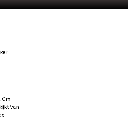
aker
. Om
kijkt Van
de